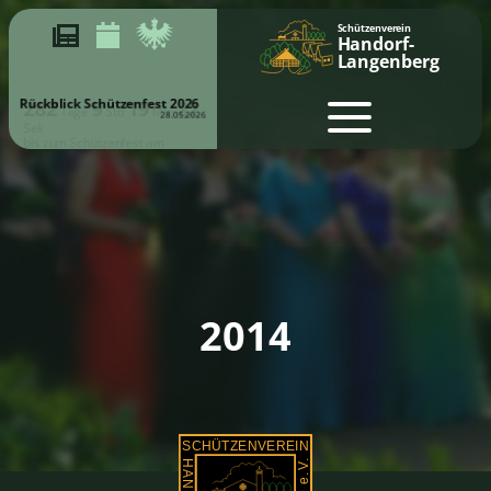
Schützenverein
Handorf-
Langenberg
Rückblick Schützenfest 2026
28.05.2026
282
9
19
22
Tage
Std
Min
Sek
bis zum Schützenfest am
15.05.2027 & 16.05.2027
2014