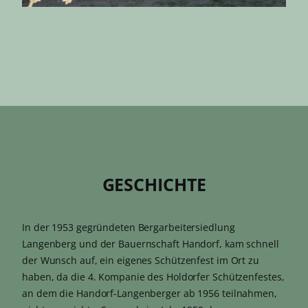
GESCHICHTE
In der 1953 gegründeten Bergarbeitersiedlung
Langenberg und der Bauernschaft Handorf, kam schnell
der Wunsch auf, ein eigenes Schützenfest im Ort zu
haben, da die 4. Kompanie des Holdorfer Schützenfestes,
an dem die Handorf-Langenberger ab 1956 teilnahmen,