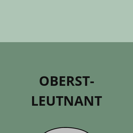
OBERST­
LEUTNANT