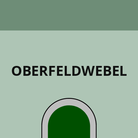
OBER­FELD­WEBEL