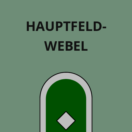
HAUPT­­FELD­
WEBEL