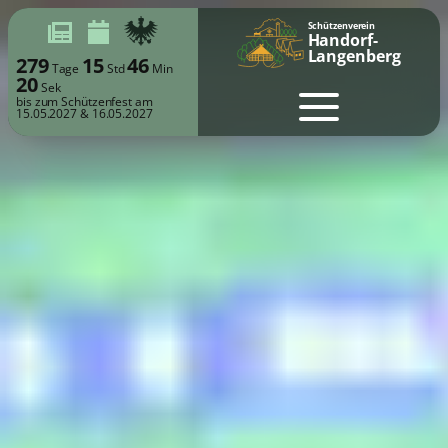
Schützenverein
Handorf-
Langenberg
279
15
46
Tage
Std
Min
18
Sek
bis zum Schützenfest am
15.05.2027 & 16.05.2027