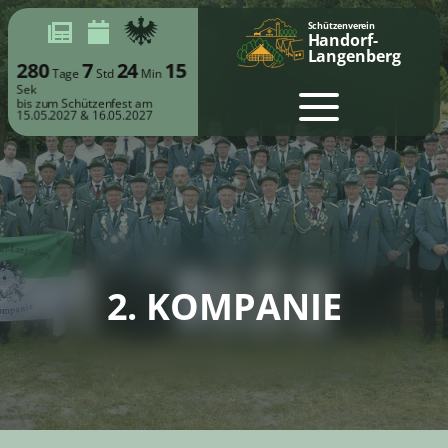
Schützenverein
Handorf-
Langenberg
280
7
24
15
Tage
Std
Min
Sek
bis zum Schützenfest am
15.05.2027 & 16.05.2027
2. KOMPANIE