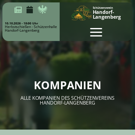
Schützenverein
Handorf-
Langenberg
280
18
54
Tage
Std
Min
18
Sek
bis zum Schützenfest am
15.05.2027 & 16.05.2027
KOMPANIEN
ALLE KOMPANIEN DES SCHÜTZENVEREINS
HANDORF-LANGENBERG