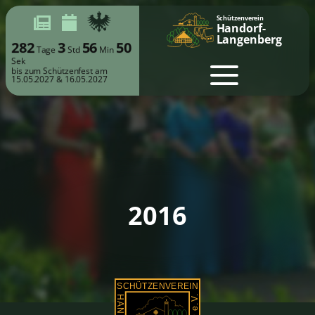
Schützenverein
Handorf-
Langenberg
282
3
56
49
Tage
Std
Min
Sek
bis zum Schützenfest am
15.05.2027 & 16.05.2027
2016