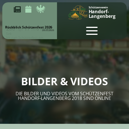
Schützenverein
Handorf-
Langenberg
Rückblick Schützenfest 2026
28.05.2026
280
17
8
42
Tage
Std
Min
Sek
bis zum Schützenfest am
15.05.2027 & 16.05.2027
BILDER & VIDEOS
DIE BILDER UND VIDEOS VOM SCHÜTZENFEST
HANDORF-LANGENBERG 2018 SIND ONLINE