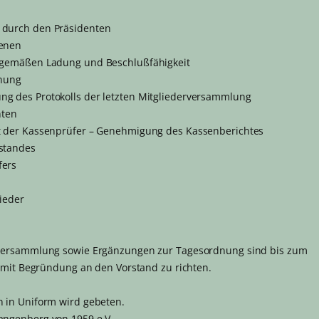
 durch den Präsidenten
benen
sgemäßen Ladung und Beschlußfähigkeit
dnung
g des Protokolls der letzten Mitgliederversammlung
nten
t der Kassenprüfer – Genehmigung des Kassenberichtes
standes
fers
lieder
rversammlung sowie Ergänzungen zur Tagesordnung sind bis zum
h mit Begründung an den Vorstand zu richten.
 in Uniform wird gebeten.
angenberg von 1959 e.V.