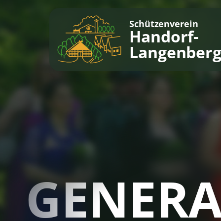
Schützenverein
Handorf-
Langenber
GENER