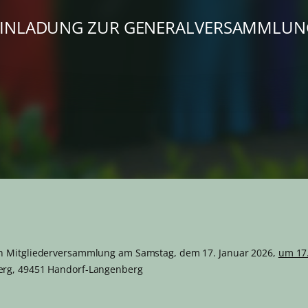
EINLADUNG ZUR GENERALVERSAMMLUN
en Mitgliederversammlung am Samstag, dem 17. Januar 2026,
um 17
erg, 49451 Handorf-Langenberg