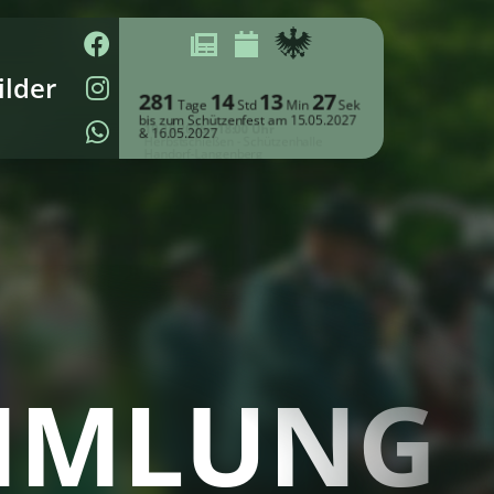
ilder
281
14
13
26
Tage
Std
Min
Sek
bis zum Schützenfest am 15.05.2027
& 16.05.2027
MMLUNG