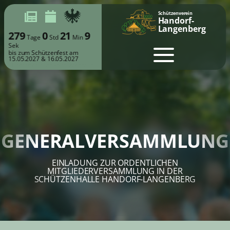
Schützenverein
Handorf-
Langenberg
279
0
21
9
Tage
Std
Min
Sek
bis zum Schützenfest am
15.05.2027 & 16.05.2027
GENERALVERSAMMLUNG
EINLADUNG ZUR ORDENTLICHEN
MITGLIEDERVERSAMMLUNG IN DER
SCHÜTZENHALLE HANDORF-LANGENBERG