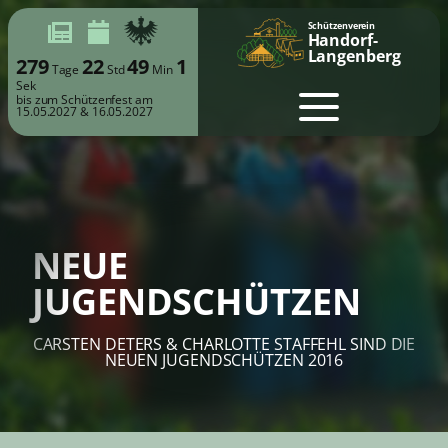
Schützenverein
Handorf-
Langenberg
279
22
49
1
Tage
Std
Min
Sek
bis zum Schützenfest am
15.05.2027 & 16.05.2027
NEUE
JUGENDSCHÜTZEN
CARSTEN DETERS & CHARLOTTE STAFFEHL SIND DIE
NEUEN JUGENDSCHÜTZEN 2016