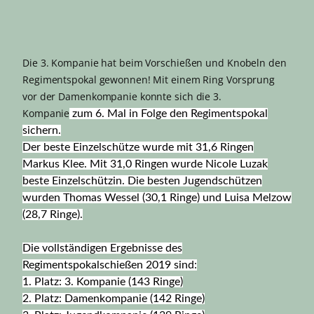
Die 3. Kompanie hat beim Vorschießen und Knobeln den
Regimentspokal gewonnen! Mit einem Ring Vorsprung
vor der Damenkompanie konnte sich die 3.
Kompanie
zum 6. Mal in Folge den Regimentspokal
sichern.
Der beste Einzelschütze wurde mit 31,6 Ringen
Markus Klee. Mit 31,0 Ringen wurde Nicole Luzak
beste Einzelschützin. Die besten Jugendschützen
wurden Thomas Wessel (30,1 Ringe) und Luisa Melzow
(28,7 Ringe).
Die vollständigen Ergebnisse des
Regimentspokalschießen 2019 sind:
1. Platz: 3. Kompanie (143 Ringe)
2. Platz: Damenkompanie (142 Ringe)