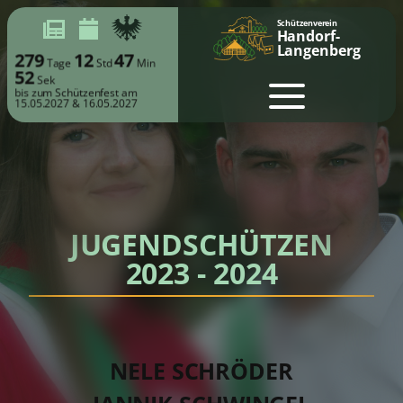
Schützenverein
Handorf-
Langenberg
279
12
47
Tage
Std
Min
52
Sek
bis zum Schützenfest am
15.05.2027 & 16.05.2027
JUGENDSCHÜTZEN
2023 - 2024
NELE SCHRÖDER