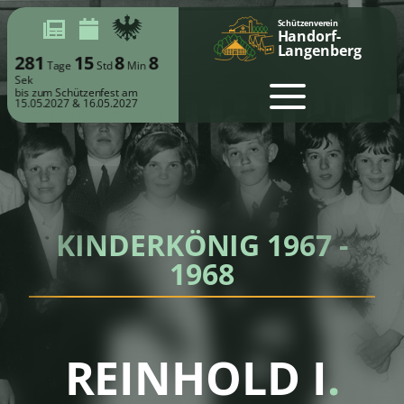
Schützenverein
Handorf-
Langenberg
281
15
8
7
Tage
Std
Min
Sek
bis zum Schützenfest am
15.05.2027 & 16.05.2027
KINDERKÖNIG 1967 -
1968
REINHOLD I
.