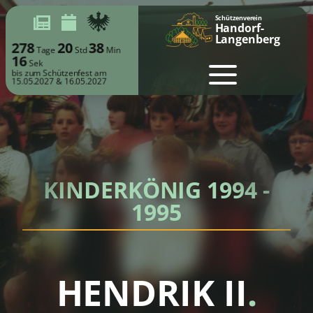
Schützenverein
Handorf-
Langenberg
278
20
38
Tage
Std
Min
16
Sek
bis zum Schützenfest am
15.05.2027 & 16.05.2027
KINDERKÖNIG 1994 -
1995
HENDRIK II
.