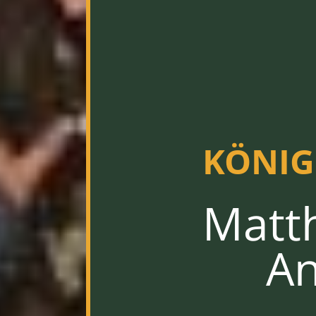
KÖNIGS
Matth
An