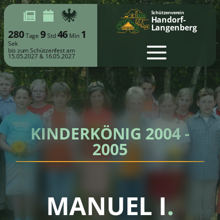
Schützenverein
Handorf-
Langenberg
280
9
46
1
Tage
Std
Min
Sek
bis zum Schützenfest am
15.05.2027 & 16.05.2027
KINDERKÖNIG 2004 -
2005
MANUEL I
.