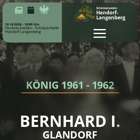
Schützenverein
Handorf-
Langenberg
10.10.2026 - 18:00 Uhr
Herbstschießen - Schützenhalle
Handorf-Langenberg
KÖNIG 1961 - 1962
BERNHARD I
.
GLANDORF