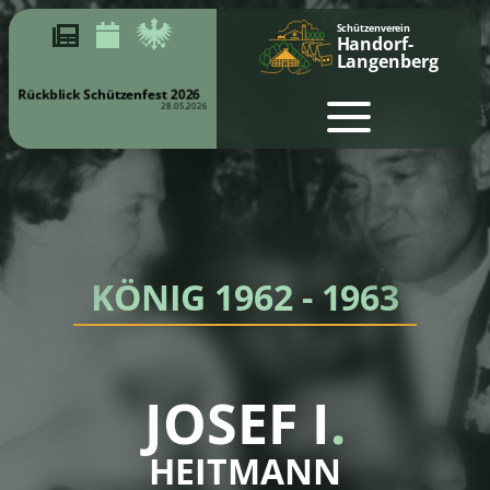
Schützenverein
Handorf-
Langenberg
Rückblick Schützenfest 2026
28.05.2026
KÖNIG 1962 - 1963
JOSEF I
.
HEITMANN