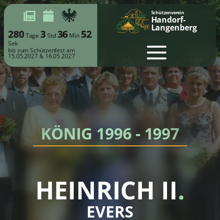
Schützenverein
Handorf-
Langenberg
280
3
36
51
Tage
Std
Min
Sek
bis zum Schützenfest am
15.05.2027 & 16.05.2027
KÖNIG 1996 - 1997
HEINRICH II
.
EVERS