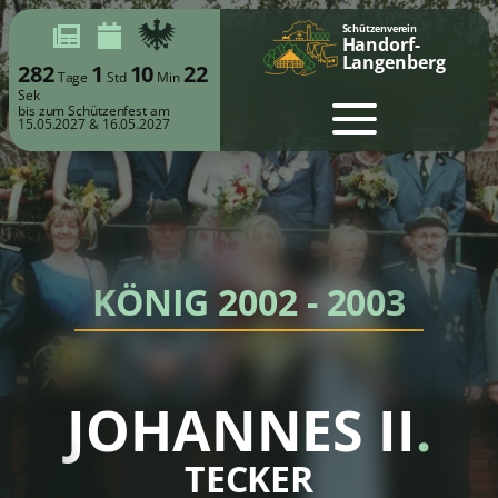
Schützenverein
Handorf-
Langenberg
282
1
10
22
Tage
Std
Min
Sek
bis zum Schützenfest am
15.05.2027 & 16.05.2027
KÖNIG 2002 - 2003
JOHANNES II
.
TECKER